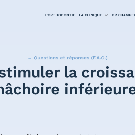
L’ORTHODONTIE
LA CLINIQUE
DR CHAMBE
mentaires
← Questions et réponses (F.A.Q.)
 porter des broches?
stimuler la croissa
nique
âchoire inférieur
ents
naire médical