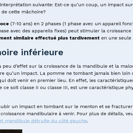
interprétation suivante: Est-ce qu’un coup, un impact sur
nt de cette mâchoire?
coce
(7-10 ans) en 2 phases (1 phase avec un appareil foncti
ase avec des appareils fixes) peut stimuler la croissance 
ement similaire effectué plus tardivement
en une seule 
oire inférieure
eu d’effet sur la croissance de la mandibule et la malocc
re qu’un impact. La pomme ne tombant jamais bien loin de l
qui doit venir en premier lieu. En effet, les caractéristiqu
 ce soit classe II ou classe III, est une caractéristique p
 subir un impact en tombant sur le menton et se fracturer
croissance mandibulaire à venir. Pour plus de détails, ve
et mandibule détruite du côté gauche
.