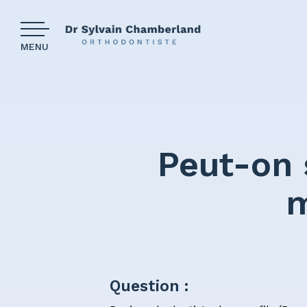
MENU
Les com
Pourquoi
Peut-on 
Notre cli
m
Nos pati
Finances
Question
Question :