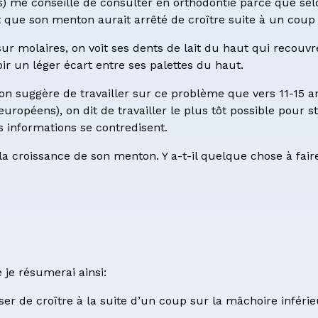
ns) me conseille de consulter en orthodontie parce que sel
re de consentement
oit que son menton aurait arrêté de croître suite à un coup
ur molaires, on voit ses dents de lait du haut qui recou
oir un léger écart entre ses palettes du haut.
, on suggère de travailler sur ce problème que vers 11-15 
européens), on dit de travailler le plus tôt possible pour 
es informations se contredisent.
a croissance de son menton. Y a-t-il quelque chose à fai
 je résumerai ainsi:
er de croître à la suite d’un coup sur la mâchoire inféri