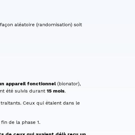
 façon aléatoire (randomisation) soit
n appareil fonctionnel
(bionator),
nt été suivis durant
15 mois
.
traitants. Ceux qui étaient dans le
fin de la phase 1.
s de ceux qui avaient déjà reçu un