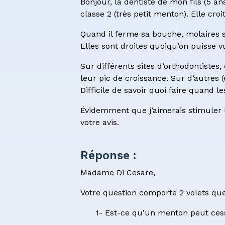
Bonjour, la dentiste de mon fils (5 a
Formulai
classe 2 (très petit menton). Elle cr
Quand il ferme sa bouche, molaires s
Elles sont droites quoiqu’on puisse v
Sur différents sites d’orthodontistes
leur pic de croissance. Sur d’autres (
Difficile de savoir quoi faire quand l
Évidemment que j’aimerais stimuler l
votre avis.
Réponse :
Madame Di Cesare,
Votre question comporte 2 volets que
1- Est-ce qu’un menton peut cess