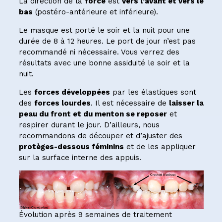
La direction de la
force
est
vers l’avant et vers le
bas
(postéro-antérieure et inférieure).
Le masque est porté le soir et la nuit pour une
durée de 8 à 12 heures. Le port de jour n’est pas
recommandé ni nécessaire. Vous verrez des
résultats avec une bonne assiduité le soir et la
nuit.
Les
forces développées
par les élastiques sont
des
forces lourdes
. Il est nécessaire de
laisser la
peau du front et du menton se reposer
et
respirer durant le jour. D’ailleurs, nous
recommandons de découper et d’ajuster des
protèges-dessous féminins
et de les appliquer
sur la surface interne des appuis.
Évolution après 9 semaines de traitement