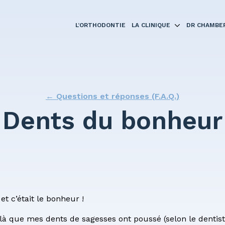
L’ORTHODONTIE
LA CLINIQUE
DR CHAMBE
mentaires
← Questions et réponses (F.A.Q.)
 porter des broches?
Dents du bonheur
nique
ents
et c’était le bonheur !
naire médical
là que mes dents de sagesses ont poussé (selon le dentiste,