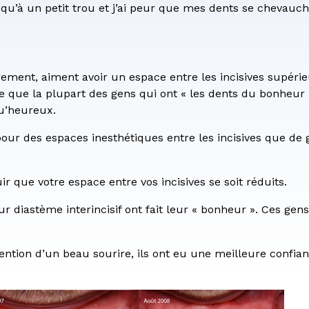
re de consentement
u’à un petit trou et j’ai peur que mes dents se chevauc
rement, aiment avoir un espace entre les incisives supérie
 que la plupart des gens qui ont « les dents du bonheur »
u’heureux.
pour des espaces inesthétiques entre les incisives que de 
r que votre espace entre vos incisives se soit réduits.
ur diastème interincisif ont fait leur « bonheur ». Ces gen
tention d’un beau sourire, ils ont eu une meilleure conf