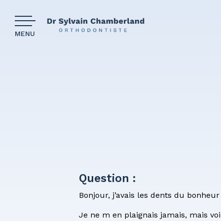
MENU
Les com
Pourquoi
Notre cli
Nos pati
Question :
Finances
Bonjour, j’avais les dents du bonheur 
Question
Je ne m en plaignais jamais, mais voi